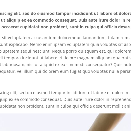
piscing elit, sed do eiusmod tempor incididunt ut labore et dol
i ut aliquip ex ea commodo consequat. Duis aute irure dolor in re
t occaecat cupidatat non proident, sunt in culpa qui officia dese
ror sit voluptatem accusantium doloremque laudantium, totam rem a
ta sunt explicabo. Nemo enim ipsam voluptatem quia voluptas sit asp
oluptatem sequi nesciunt. Neque porro quisquam est, qui dolorem 
di tempora incidunt ut labore et dolore magnam aliquam quaerat 
t laboriosam, nisi ut aliquid ex ea commodi consequatur? Quis aut
equatur, vel illum qui dolorem eum fugiat quo voluptas nulla paria
scing elit, sed do eiusmod tempor incididunt ut labore et dolore 
liquip ex ea commodo consequat. Duis aute irure dolor in reprehende
cupidatat non proident, sunt in culpa qui officia deserunt mollit an