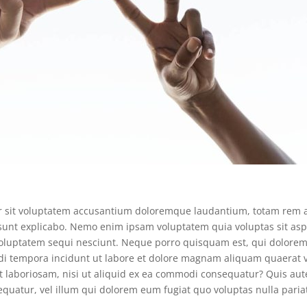
ror sit voluptatem accusantium doloremque laudantium, totam rem a
ta sunt explicabo. Nemo enim ipsam voluptatem quia voluptas sit asp
oluptatem sequi nesciunt. Neque porro quisquam est, qui dolorem 
di tempora incidunt ut labore et dolore magnam aliquam quaerat 
t laboriosam, nisi ut aliquid ex ea commodi consequatur? Quis aut
equatur, vel illum qui dolorem eum fugiat quo voluptas nulla paria