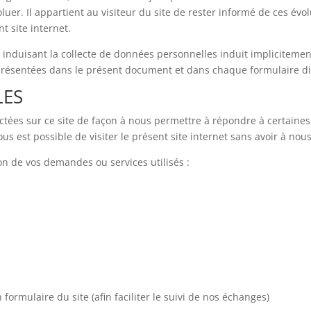
uer. Il appartient au visiteur du site de rester informé de ces évol
t site internet.
es induisant la collecte de données personnelles induit impliciteme
s présentées dans le présent document et dans chaque formulaire dis
LES
ectées sur ce site de façon à nous permettre à répondre à certain
vous est possible de visiter le présent site internet sans avoir à no
on de vos demandes ou services utilisés :
ormulaire du site (afin faciliter le suivi de nos échanges)