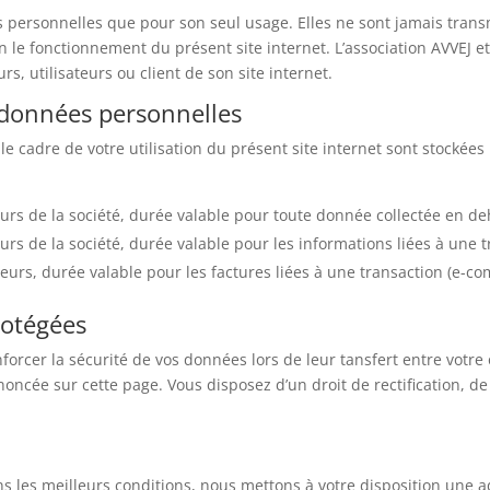
ns personnelles que pour son seul usage. Elles ne sont jamais trans
on le fonctionnement du présent site internet. L’association AVVEJ e
s, utilisateurs ou client de son site internet.
 données personnelles
le cadre de votre utilisation du présent site internet sont stockée
urs de la société, durée valable pour toute donnée collectée en 
s de la société, durée valable pour les informations liées à une t
rs, durée valable pour les factures liées à une transaction (e-co
otégées
enforcer la sécurité de vos données lors de leur tansfert entre votr
noncée sur cette page. Vous disposez d’un droit de rectification,
ns les meilleurs conditions, nous mettons à votre disposition une a