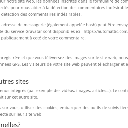
r notre site web, les données inscrites dans le formulaire de com
ollectés pour nous aider à la détection des commentaires indésirab
de détection des commentaires indésirables.
 adresse de messagerie (également appelée hash) peut être envoyée
ité du service Gravatar sont disponibles ici : https://automattic.com
le publiquement à coté de votre commentaire.
 enregistré·e et que vous téléversez des images sur le site web, nous
ées GPS. Les visiteurs de votre site web peuvent télécharger et e
tres sites
ntenus intégrés (par exemple des vidéos, images, articles…). Le con
t sur cet autre site.
sur vous, utiliser des cookies, embarquer des outils de suivis tier
cté sur leur site web.
nelles?