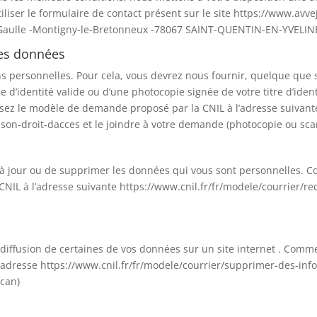
liser le formulaire de contact présent sur le site https://www.avve
de Gaulle -Montigny-le-Bretonneux -78067 SAINT-QUENTIN-EN-YVELIN
des données
ons personnelles. Pour cela, vous devrez nous fournir, quelque que 
e d’identité valide ou d’une photocopie signée de votre titre d’ide
isez le modèle de demande proposé par la CNIL à l’adresse suivant
-son-droit-dacces et le joindre à votre demande (photocopie ou sca
 à jour ou de supprimer les données qui vous sont personnelles. C
NIL à l’adresse suivante https://www.cnil.fr/fr/modele/courrier/rec
 diffusion de certaines de vos données sur un site internet . Comme
adresse https://www.cnil.fr/fr/modele/courrier/supprimer-des-inf
scan)