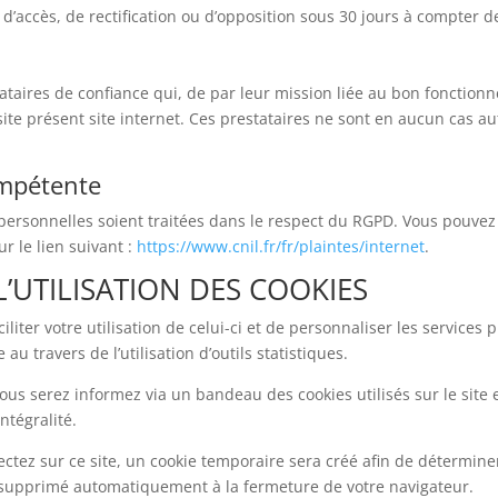
’accès, de rectification ou d’opposition sous 30 jours à compter d
stataires de confiance qui, de par leur mission liée au bon fonction
site présent site internet. Ces prestataires ne sont en aucun cas a
ompétente
rsonnelles soient traitées dans le respect du RGPD. Vous pouvez 
r le lien suivant :
https://www.cnil.fr/fr/plaintes/internet
.
 L’UTILISATION DES COOKIES
faciliter votre utilisation de celui-ci et de personnaliser les servi
u travers de l’utilisation d’outils statistiques.
vous serez informez via un bandeau des cookies utilisés sur le site 
intégralité.
tez sur ce site, un cookie temporaire sera créé afin de déterminer 
 supprimé automatiquement à la fermeture de votre navigateur.