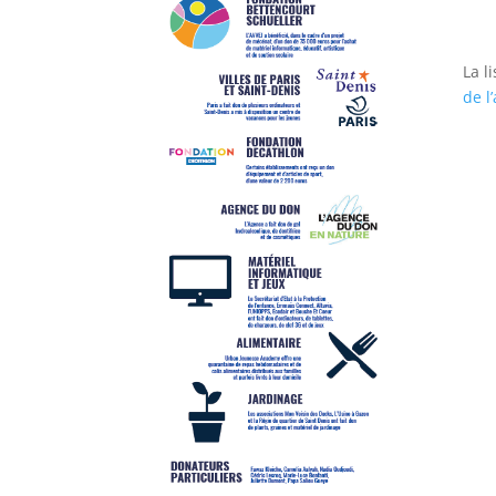
La l
de l