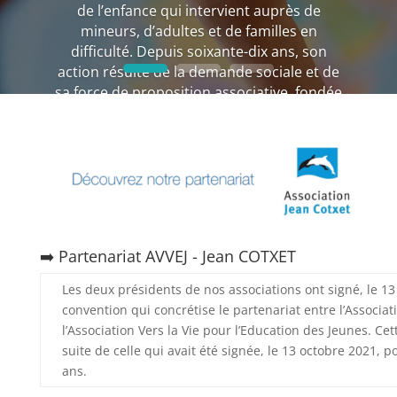
de l’enfance qui intervient auprès de
mineurs, d’adultes et de familles en
difficulté. Depuis soixante-dix ans, son
action résulte de la demande sociale et de
sa force de proposition associative, fondée
sur son expertise, son expérience de
terrain et ses convictions. L’AVVEJ est
habilitée par les Conseils départementaux
d’Ile-de-France, le Ministère de la Justice,
des Solidarités et de la Santé.
Vidéo de présentation
➡️ Partenariat AVVEJ - Jean COTXET
Les deux présidents de nos associations ont signé, le 13
convention qui concrétise le partenariat entre l’Associat
l’Association Vers la Vie pour l’Education des Jeunes. Ce
suite de celle qui avait été signée, le 13 octobre 2021,
ans.