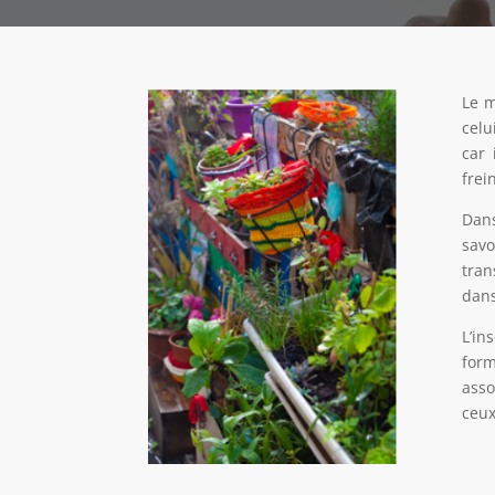
Le m
celu
car 
frei
Dans
savo
tran
dans
L’in
form
asso
ceux