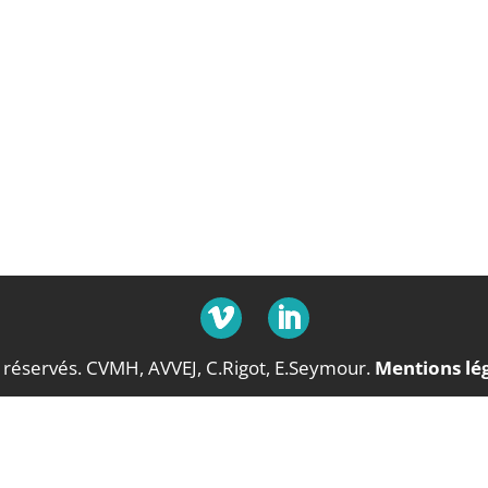
 réservés. CVMH, AVVEJ, C.Rigot, E.Seymour.
Mentions lé