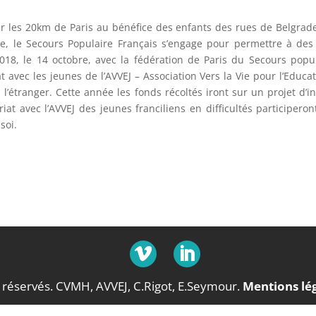
rir les 20km de Paris au bénéfice des enfants des rues de Belgrad
le, le Secours Populaire Français s’engage pour permettre à des 
18, le 14 octobre, avec la fédération de Paris du Secours popu
t avec les jeunes de l’AVVEJ – Association Vers la Vie pour l’Educat
 l’étranger. Cette année les fonds récoltés iront sur un projet d’
at avec l’AVVEJ des jeunes franciliens en difficultés participero
soi.
 réservés. CVMH, AVVEJ, C.Rigot, E.Seymour.
Mentions lé