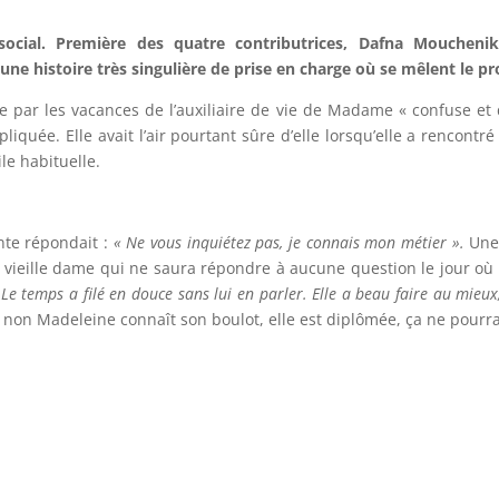
cial. Première des quatre contributrices, Dafna Mouchenik, 
 histoire très singulière de prise en charge où se mêlent le pro
e par les vacances de l’auxiliaire de vie de Madame « confuse et
iquée. Elle avait l’air pourtant sûre d’elle lorsqu’elle a rencontré
ile habituelle.
»
nte répondait :
« Ne vous inquiétez pas, je connais mon métier ».
Une 
e vieille dame qui ne saura répondre à aucune question le jour où 
e temps a filé en douce sans lui en parler. Elle a beau faire au mieux,
s non Madeleine connaît son boulot, elle est diplômée, ça ne pourr