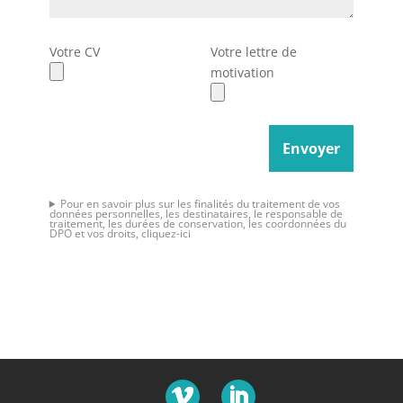
Votre CV
Votre lettre de
motivation
Pour en savoir plus sur les finalités du traitement de vos
données personnelles, les destinataires, le responsable de
traitement, les durées de conservation, les coordonnées du
DPO et vos droits, cliquez-ici