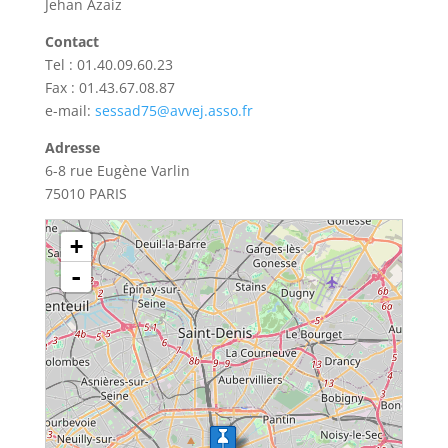
Jehan Azaiz
Contact
Tel : 01.40.09.60.23
Fax : 01.43.67.08.87
e-mail:
sessad75@avvej.asso.fr
Adresse
6-8 rue Eugène Varlin
75010 PARIS
chargement de la carte - veuillez patienter...
+
-