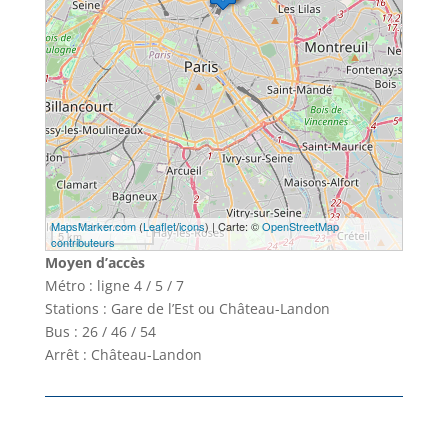
MapsMarker.com
(
Leaflet
/
icons
) | Carte: ©
OpenStreetMap
5 km
contributeurs
Moyen d’accès
Métro : ligne 4 / 5 / 7
Stations : Gare de l’Est ou Château-Landon
Bus : 26 / 46 / 54
Arrêt : Château-Landon