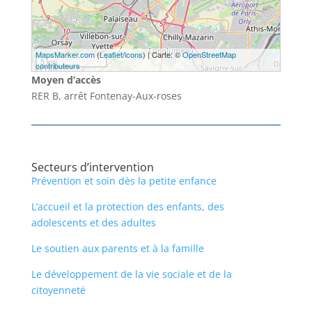
MapsMarker.com
(
Leaflet
/
icons
) | Carte: ©
OpenStreetMap
5 km
contributeurs
Moyen d’accès
RER B, arrêt Fontenay-Aux-roses
Secteurs d’intervention
Prévention et soin dès la petite enfance
L’accueil et la protection des enfants, des
adolescents et des adultes
Le soutien aux parents et à la famille
Le développement de la vie sociale et de la
citoyenneté